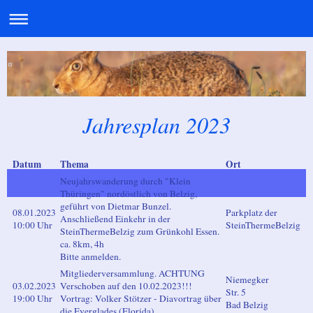
Jahresplan 2023
Datum
Thema
Ort
Neujahrswanderung durch "Klein
Thüringen" nordöstlich von Belzig,
geführt von Dietmar Bunzel.
08.01.2023
Parkplatz der
Anschließend Einkehr in der
10:00 Uhr
SteinThermeBelzig
SteinThermeBelzig zum Grünkohl Essen.
ca. 8km, 4h
Bitte anmelden.
Mitgliederversammlung. ACHTUNG
Niemegker
03.02.2023
Verschoben auf den 10.02.2023!!!
Str. 5
19:00 Uhr
Vortrag: Volker Stötzer - Diavortrag über
Bad Belzig
die Everglades (Florida)