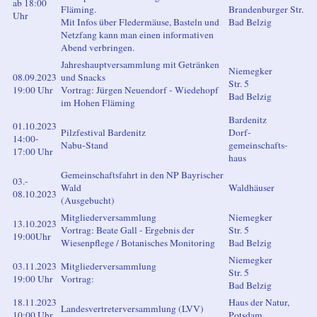
ab 18:00
Fläming.
Brandenburger Str.
Uhr
Mit Infos über Fledermäuse, Basteln und
Bad Belzig
Netzfang kann man einen informativen
Abend verbringen.
Jahreshauptversammlung mit Getränken
Niemegker
08.09.2023
und Snacks
Str. 5
19:00 Uhr
Vortrag: Jürgen Neuendorf - Wiedehopf
Bad Belzig
im Hohen Fläming
Bardenitz
01.10.2023
Pilzfestival Bardenitz
Dorf-
14:00-
Nabu-Stand
gemeinschafts-
17:00 Uhr
haus
Gemeinschaftsfahrt in den NP Bayrischer
03.-
Wald
Waldhäuser
08.10.2023
(Ausgebucht)
Mitgliederversammlung
Niemegker
13.10.2023
Vortrag: Beate Gall - Ergebnis der
Str. 5
19:00Uhr
Wiesenpflege / Botanisches Monitoring
Bad Belzig
Niemegker
03.11.2023
Mitgliederversammlung
Str. 5
19:00 Uhr
Vortrag:
Bad Belzig
18.11.2023
Haus der Natur,
Landesvertreterversammlung (LVV)
10:00 Uhr
Potsdam