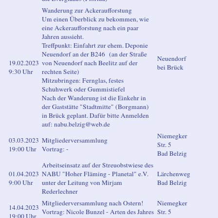
Wanderung zur Ackeraufforstung
Um einen Überblick zu bekommen, wie
eine Ackeraufforstung nach ein paar
Jahren aussieht.
Treffpunkt: Einfahrt zur ehem. Deponie
Neuendorf an der B246 (an der Straße
Neuendorf
19.02.2023
von Neuendorf nach Beelitz auf der
bei Brück
9:30 Uhr
rechten Seite)
Mitzubringen: Fernglas, festes
Schuhwerk oder Gummistiefel
Nach der Wanderung ist die Einkehr in
der Gaststätte "Stadtmitte" (Borgmann)
in Brück geplant. Dafür bitte Anmelden
auf: nabu.belzig@web.de
Niemegker
03.03.2023
Mitgliederversammlung
Str. 5
19:00 Uhr
Vortrag: -
Bad Belzig
Arbeitseinsatz auf der Streuobstwiese des
01.04.2023
NABU "Hoher Fläming - Planetal" e.V.
Lärchenweg
9:00 Uhr
unter der Leitung von Mirjam
Bad Belzig
Rederlechner
Mitgliederversammlung nach Ostern!
Niemegker
14.04.2023
Vortrag: Nicole Bunzel - Arten des Jahres
Str. 5
19:00 Uhr